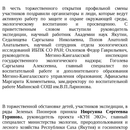
В честь торжественного открытия профильной смены
участников поздравили организаторы и люди, которые ведут
активную работу по защите и охране окружающей среды,
экологическому воспитанию и просвещению. С
приветственным словом выступили руководитель
экспедиции, научный работник Академии наук Якутии,
Седалищева Саргылана Николаевна, Попов Анатолий
Анатальевич, научный сотрудник отдела зоологических
исследований ИБПК СО РАН; Охлопков Федор Гаврильевич,
руководитель Мегино-Кангаласской инспекции
государственного экологического надзора; Гоголева
Саргылана Алексеевна, главный специалист по
воспитательной работе и дополнительного образования
Мегино-Кангаласского управления образования; Афанасьева
Маргарита Климентьевна, зам.директору по воспитательной
работе Майинской СОШ им.В.П.Ларионова.
В торжественной обстановке детей, участников экспедиции, в
ряды Зеленых Пионеров приняла
Нюргуяна Сергеевна
Гуринов
а, руководитель проекта «КУН ЭКО», главный
специалист министерства экологии, природопользования и
лесного хозяйства Республики Саха (Якутия) и госинпектор