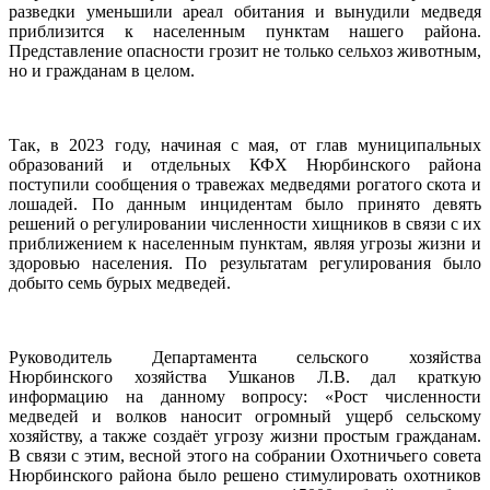
разведки уменьшили ареал обитания и вынудили медведя
приблизится к населенным пунктам нашего района.
Представление опасности грозит не только сельхоз животным,
но и гражданам в целом.
Так, в 2023 году, начиная с мая, от глав муниципальных
образований и отдельных КФХ Нюрбинского района
поступили сообщения о травежах медведями рогатого скота и
лошадей. По данным инцидентам было принято девять
решений о регулировании численности хищников в связи с их
приближением к населенным пунктам, являя угрозы жизни и
здоровью населения. По результатам регулирования было
добыто семь бурых медведей.
Руководитель Департамента сельского хозяйства
Нюрбинского хозяйства Ушканов Л.В. дал краткую
информацию на данному вопросу: «Рост численности
медведей и волков наносит огромный ущерб сельскому
хозяйству, а также создаёт угрозу жизни простым гражданам.
В связи с этим, весной этого на собрании Охотничьего совета
Нюрбинского района было решено стимулировать охотников