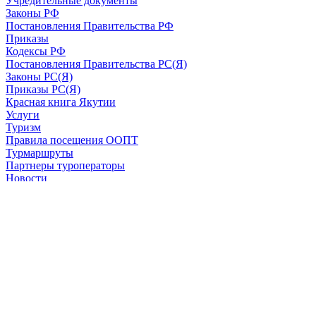
Учредительные документы
Законы РФ
Постановления Правительства РФ
Приказы
Кодексы РФ
Постановления Правительства РС(Я)
Законы РС(Я)
Приказы РС(Я)
Красная книга Якутии
Услуги
Туризм
Правила посещения ООПТ
Турмаршруты
Партнеры туроператоры
Новости
130 ООПТ
Государственные природные заказники
Ресурсные резерваты
Природные парки
Памятники природы
Уникальные озера
Охраняемые ландшафты
Обращения граждан
2026 © Все права защищены
Политика конфиденциальности