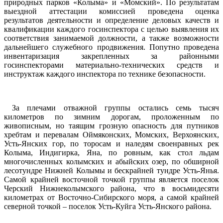
природных парков «Колыма» и «Момский». По результатам
выездной аттестации комиссией проведена оценка
результатов деятельности и определение деловых качеств и
квалификации каждого госинспектора с целью выявления их
соответствия занимаемой должности, а также возможности
дальнейшего служебного продвижения. Попутно проведена
инвентаризация закрепленных за районными
госинспекторами материально-технических средств и
инструктаж каждого инспектора по технике безопасности.
За плечами отважной группы остались семь тысяч
километров по зимним дорогам, проложенным по
живописным, но таящим грозную опасность для путников
хребтам и перевалам Оймяконских, Момских, Верхоянских,
Усть-Янских гор, по торосам и наледям своенравных рек
Колыма, Индигирка, Яна, по ровным, как стол льдам
многочисленных колымских и абыйских озер, по обширной
лесотундре Нижней Колымы и бескрайней тундре Усть-Янья.
Самой крайней восточной точкой группы является поселок
Черский Нижнеколымского района, что в восьмидесяти
километрах от Восточно-Сибирского моря, а самой крайней
северной точкой – поселок Усть-Куйга Усть-Янского района.