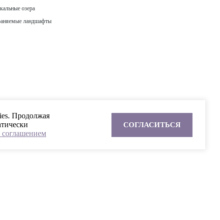
кальные озера
аняемые ландшафты
ies. Продолжая
атически
СОГЛАСИТЬСЯ
 соглашением