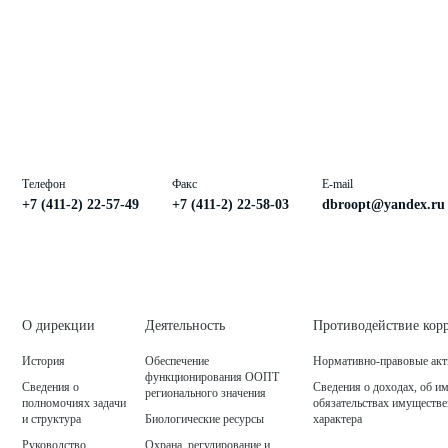
Телефон
Факс
E-mail
+7 (411-2) 22-57-49
+7 (411-2) 22-58-03
dbroopt@yandex.ru
О дирекции
Деятельность
Противодействие кор
История
Обеспечение
Нормативно-правовые ак
функционирования ООПТ
Сведения о
Сведения о доходах, об и
регионального значения
полномочиях задачи
обязательствах имуществ
и структура
Биологические ресурсы
характера
Руководство
Охрана, регулирование и