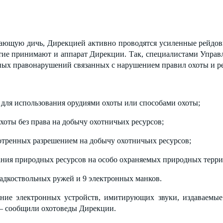
нков
авающую дичь, Дирекцией активно проводятся усиленные рейдо
тие принимают и аппарат Дирекции. Так, специалистами Управл
вных правонарушений связанных с нарушением правил охоты и р
для использования орудиями охоты или способами охоты;
хоты без права на добычу охотничьих ресурсов;
отренных разрешением на добычу охотничьих ресурсов;
ания природных ресурсов на особо охраняемых природных терри
адкоствольных ружей и 9 электронных манков.
ние электронных устройств, имитирующих звуки, издаваемы
 — сообщили охотоведы Дирекции.