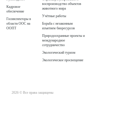
воспроизводство объектов
Кадровое
животного мира
обеспечение
Учётные работы
Госинспекторы в
области ООС на
Борьба с незаконным
ООПТ
изъятием биоресурсов
Природоохранные проекты и
международное
сотрудничество
Экологический туризм
Экологическое просвещение
2026 © Все права защищены
Политика конфиденциальности
Разработка и хостинг Smart Unit