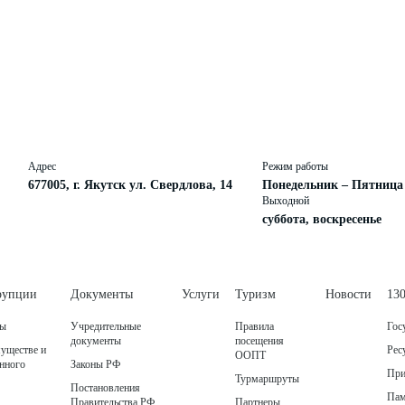
Адрес
Режим работы
677005, г. Якутск ул. Свердлова, 14
Понедельник – Пятница с 
Выходной
суббота, воскресенье
рупции
Документы
Услуги
Туризм
Новости
13
ты
Учредительные
Правила
Гос
документы
посещения
муществе и
Рес
ООПТ
енного
Законы РФ
При
Турмаршруты
Постановления
Пам
Правительства РФ
Партнеры