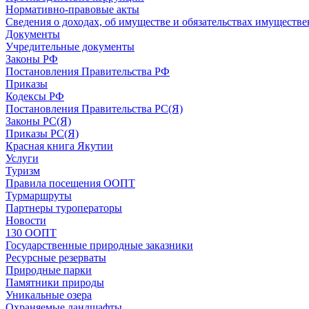
Нормативно-правовые акты
Сведения о доходах, об имуществе и обязательствах имуществе
Документы
Учредительные документы
Законы РФ
Постановления Правительства РФ
Приказы
Кодексы РФ
Постановления Правительства РС(Я)
Законы РС(Я)
Приказы РС(Я)
Красная книга Якутии
Услуги
Туризм
Правила посещения ООПТ
Турмаршруты
Партнеры туроператоры
Новости
130 ООПТ
Государственные природные заказники
Ресурсные резерваты
Природные парки
Памятники природы
Уникальные озера
Охраняемые ландшафты