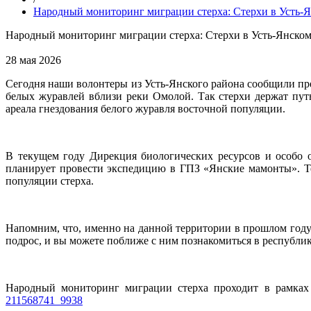
Народный мониторинг миграции стерха: Стерхи в Усть-Я
Народный мониторинг миграции стерха: Стерхи в Усть-Янском
28 мая 2026
Сегодня наши волонтеры из Усть-Янского района сообщили пр
белых журавлей вблизи реки Омолой. Так стерхи держат путь
ареала гнездования белого журавля восточной популяции.
В текущем году Дирекция биологических ресурсов и особо
планирует провести экспедицию в ГПЗ «Янские мамонты». Те
популяции стерха.
Напомним, что, именно на данной территории в прошлом году 
подрос, и вы можете поближе с ним познакомиться в республи
Народный мониторинг миграции стерха проходит в рамках
211568741_9938