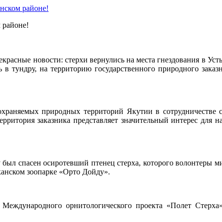
нском районе!
 районе!
екрасные новости: стерхи вернулись на места гнездования в Ус
 в тундру, на территорию государственного природного заказ
 охраняемых природных территорий Якутии в сотрудничестве
рритория заказника представляет значительный интерес для н
был спасен осиротевший птенец стерха, которого волонтеры ми
канском зоопарке «Орто Дойду».
 Международного орнитологического проекта «Полет Стерха