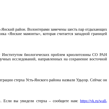
ть-Янский район. Волонтерами замечены шесть пар отдыхающих
ника «Янские мамонты», которая считается западной границей
 с Институтом биологических проблем криолитозоны СО РАН
аучных исследований, направленных на сохранение восточной
грации стерха Усть-Янского района назвали Удьуор. Сейчас он
». Если вы увидели стерха – сообщите нам:
https://vk.ru/wall-