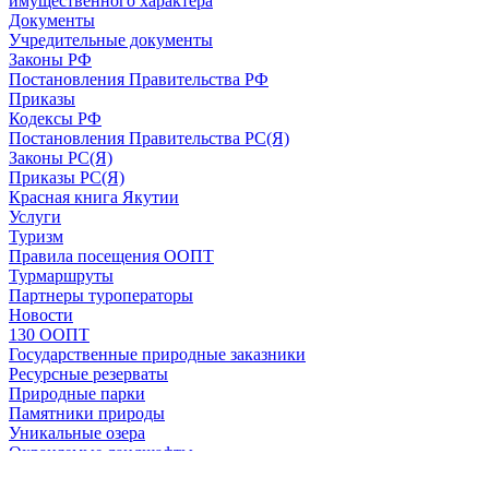
имущественного характера
Документы
Учредительные документы
Законы РФ
Постановления Правительства РФ
Приказы
Кодексы РФ
Постановления Правительства РС(Я)
Законы РС(Я)
Приказы РС(Я)
Красная книга Якутии
Услуги
Туризм
Правила посещения ООПТ
Турмаршруты
Партнеры туроператоры
Новости
130 ООПТ
Государственные природные заказники
Ресурсные резерваты
Природные парки
Памятники природы
Уникальные озера
Охраняемые ландшафты
Обращения граждан