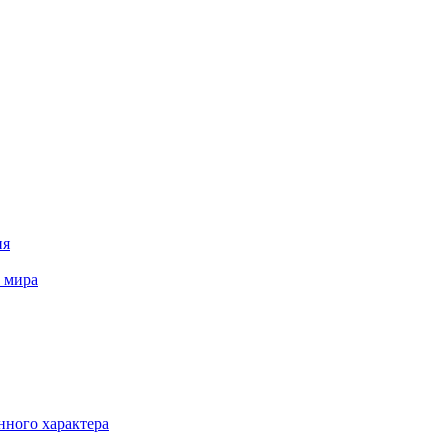
ия
о мира
нного характера